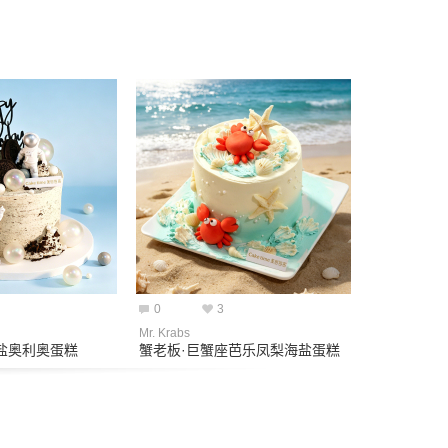
0
3
Mr. Krabs
盐奥利奥蛋糕
蟹老板·巨蟹座芭乐凤梨海盐蛋糕