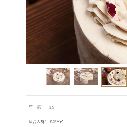
甜 度：
2.5
适合人群：
老少皆宜