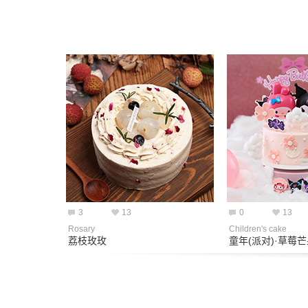
3
13
0
13
Rosary
Children's cake
荔枝玫玫
童年(派对)·草莓