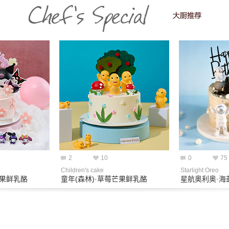
2
10
0
75
Children's cake
Starlight Oreo
芒果鲜乳酪
童年(森林)·草莓芒果鲜乳酪
星航奥利奥·海