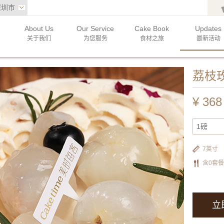
深圳市
About Us
Our Service
Cake Book
Updates
关于我们
为您服务
食材之旅
最新活动
荔枝
¥
368
1磅
7英寸
含0套
立