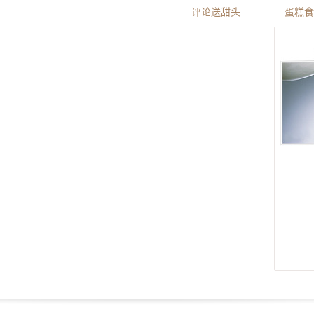
评论送甜头
蛋糕食