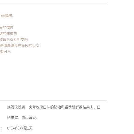
1磅蛋糕。
好的馈赠
甜的味道与
玫瑰花香互相交融
像是清晨漫步在花园的少女
温柔可人
淡雅玫瑰香，夹带玫瑰口味的奶油和当季新鲜荔枝果肉，口
：
感丰富，唇齿留香。
期：
0℃-4℃冷藏1天