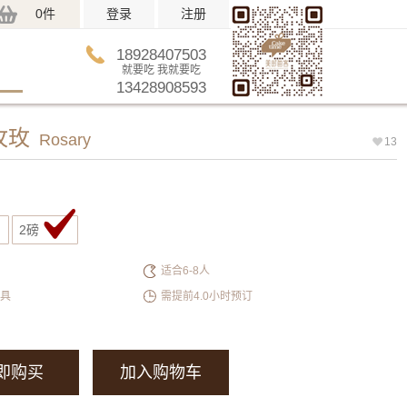
0件
登录
注册
18928407503
就要吃 我就要吃
13428908593
玫玫
Rosary
13
2磅
适合6-8人
餐具
需提前4.0小时预订
即购买
加入购物车