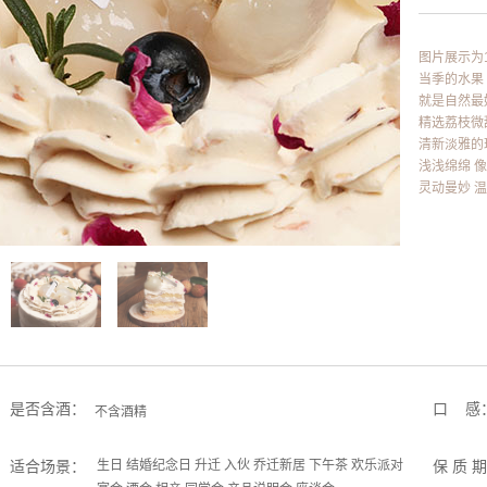
图片展示为
当季的水果
就是自然最
精选荔枝微
清新淡雅的
浅浅绵绵 
灵动曼妙 
是否含酒：
口 感
不含酒精
适合场景：
生日 结婚纪念日 升迁 入伙 乔迁新居 下午茶 欢乐派对
保 质 