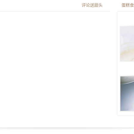
评论送甜头
蛋糕食