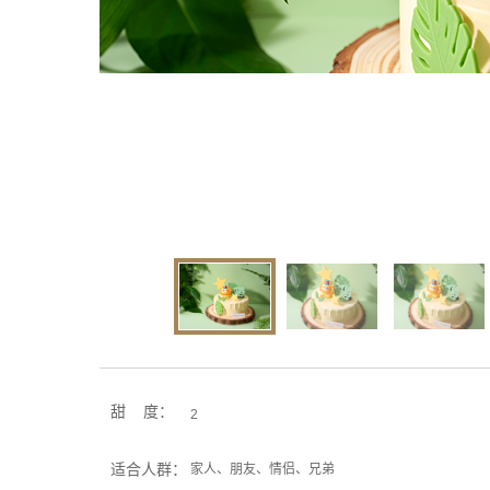
甜 度：
2
适合人群：
家人、朋友、情侣、兄弟