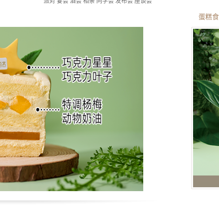
派对 宴会 酒会 相亲 同学会 发布会 座谈会
蛋糕食