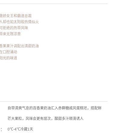
傲娇女王和霸道总裁
人却也如太阳般热情似火
可拒绝的热带风味
带来无限凉意
香果果汁调配出清甜奶油
在口腔涌动
阳光的味道
自带清爽气息的百香果奶油汇入赤藓糖戚风蛋糕坯，搭配鲜
：
芒大果粒，风味会更有层次，酸甜多汁顺滑诱人
期：
0℃-4℃冷藏1天