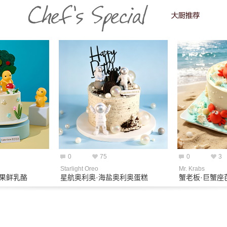
0
75
0
3
Starlight Oreo
Mr. Krabs
芒果鲜乳酪
星航奥利奥·海盐奥利奥蛋糕
蟹老板·巨蟹座