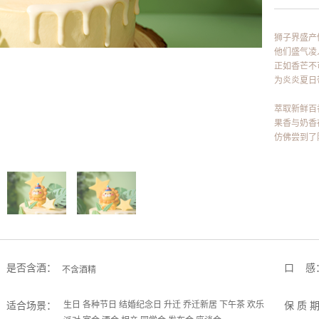
狮子界盛产
他们盛气凌
正如香芒不
为炎炎夏日
萃取新鲜百
果香与奶香
仿佛尝到了
是否含酒：
口 感
不含酒精
适合场景：
生日 各种节日 结婚纪念日 升迁 乔迁新居 下午茶 欢乐
保 质 