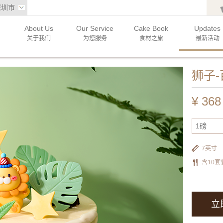
深圳市
About Us
Our Service
Cake Book
Updates
关于我们
为您服务
食材之旅
最新活动
狮子
¥
368
1磅
7英寸
含10套
立