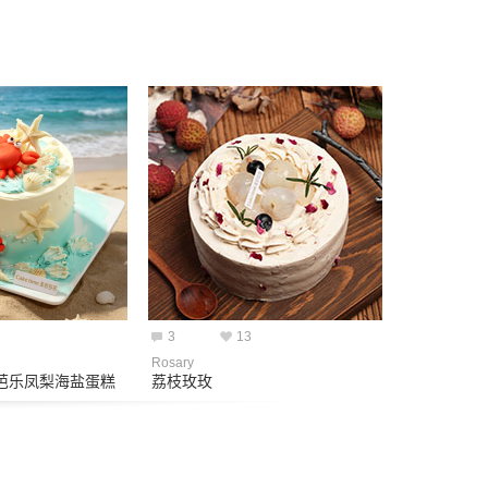
3
13
Rosary
芭乐凤梨海盐蛋糕
荔枝玫玫