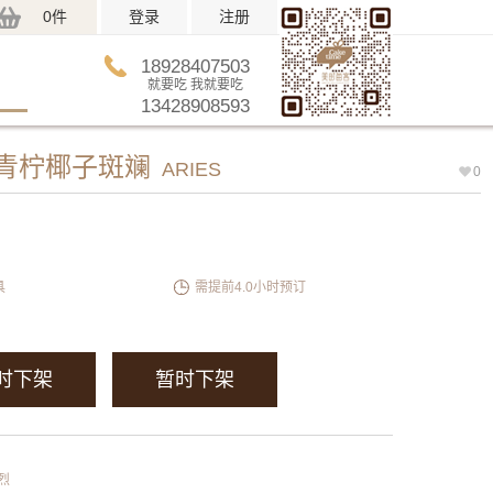
0件
登录
注册
18928407503
就要吃 我就要吃
13428908593
·青柠椰子斑斓
ARIES
0
具
需提前4.0小时预订
时下架
暂时下架
烈