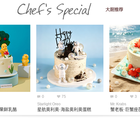
0
75
0
3
Starlight Oreo
Mr. Krabs
芒果鲜乳酪
星航奥利奥·海盐奥利奥蛋糕
蟹老板·巨蟹座