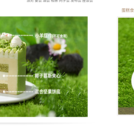
派对 宴会 酒会 相亲 同学会 发布会 座谈会
蛋糕食