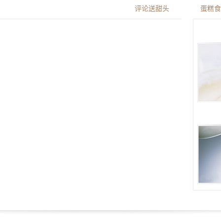
评论送甜头
蛋糕食