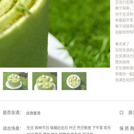
又活力无限
敢于探索，
对于生活和
有着超乎常
敢于迎接各
总能给你带
春天来了
无忧无虑的
在充满活力
悠闲自得
天生拥有探
带着你一起
充满生机的
是否含酒：
口 感
含微量酒
适合场景：
生日 各种节日 结婚纪念日 升迁 乔迁新居 下午茶 欢乐
保 质 