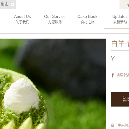
深圳市
About Us
Our Service
Cake Book
Updates
关于我们
为您服务
食材之旅
最新活动
白羊
¥
含套餐
暂
白羊生来热