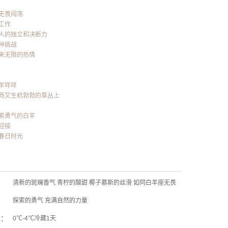
无畏闯荡
工作
人的独立和决断力
种挑战
来无限的热情
羊咩咩
而又生机勃勃的草丛上
索勇气的白羊
迎接
春日时光
清新的斑斓香气 青柠的酸甜 椰子慕斯的丝滑 如同白羊座无畏
：
探索的勇气 充满自然的力量
期：
0℃-4℃冷藏1天