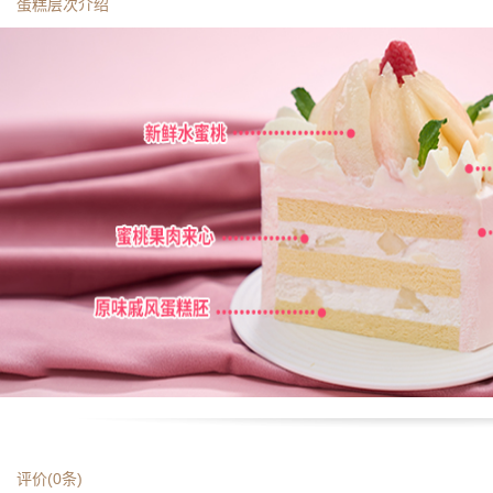
蛋糕层次介绍
评价(
0
条)