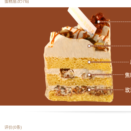
蛋糕层次介绍
评价(
0
条)