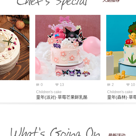
0
13
2
10
Children's cake
Children's cake
童年(派对)·草莓芒果鲜乳酪
童年(森林)·