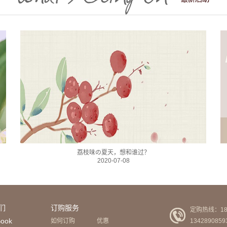
荔枝味の夏天，想和谁过？
2020-07-08
们
订购服务
定购热线：189
Book
如何订购
优惠
1342890859