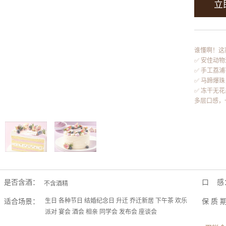
立
谁懂啊！这
✅ 安佳动
✅ 手工荔
✅ 马蹄爆
✅ 冻干无花
多层口感，
是否含酒：
口 感
不含酒精
适合场景：
生日 各种节日 结婚纪念日 升迁 乔迁新居 下午茶 欢乐
保 质 
派对 宴会 酒会 相亲 同学会 发布会 座谈会