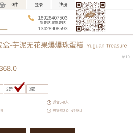
0件
登录
注册
18928407503
就要吃 我就要吃
13428908593
宝盒-芋泥无花果爆爆珠蛋糕
Yuguan Treasure
10
368.0
2磅
3磅
适合5-8人
餐具
需提前3.0小时预订