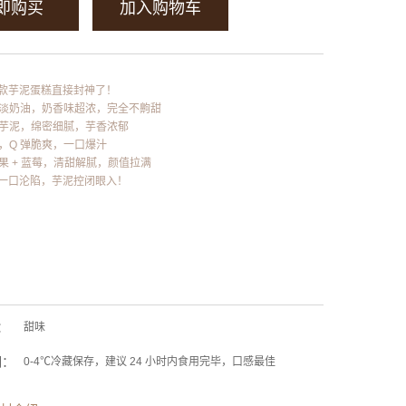
即购买
加入购物车
款芋泥蛋糕直接封神了！
物淡奶油，奶香味超浓，完全不齁甜
浦芋泥，绵密细腻，芋香浓郁
珠，Q 弹脆爽，一口爆汁
果 + 蓝莓，清甜解腻，颜值拉满
一口沦陷，芋泥控闭眼入！
：
甜味
期：
0-4℃冷藏保存，建议 24 小时内食用完毕，口感最佳