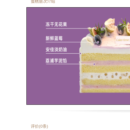
蛋糕层次介绍
评价(
0
条)