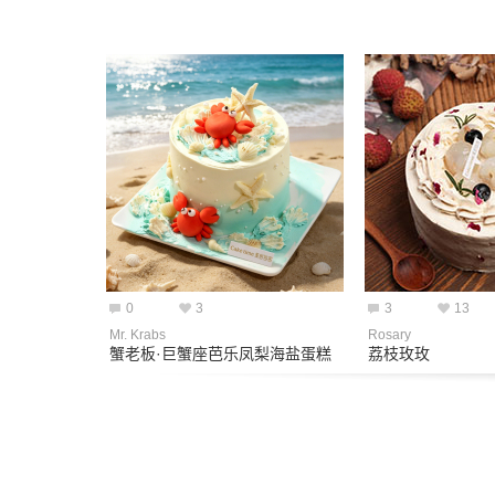
0
3
3
13
Mr. Krabs
Rosary
蟹老板·巨蟹座芭乐凤梨海盐蛋糕
荔枝玫玫