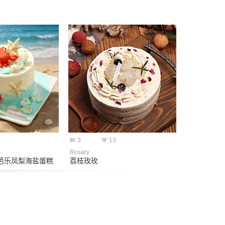
3
13
Rosary
芭乐凤梨海盐蛋糕
荔枝玫玫