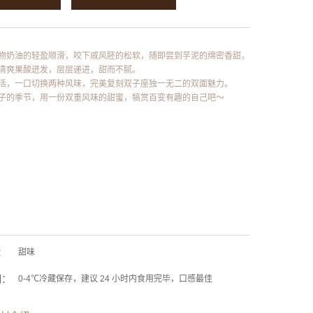
物奶油的轻盈顺滑，咬下戚风胚的松软，随即尝到芋泥的绵密香甜，
清爽果酸迸发，层层递进，甜而不腻。
活，一口切换两种风味，完美复刻双子座独一无二的双面魅力。
子的季节，用一份双重风味的甜蜜，犒赏百变有趣的自己吧～
：
甜味
期：
0-4℃冷藏保存，建议 24 小时内食用完毕，口感最佳