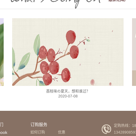
荔枝味の夏天，想和谁过？
2020-07-08
们
订购服务
定购热线：189
Book
如何订购
优惠
1342890859