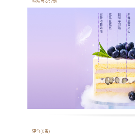
蛋糕层次介绍
评价(
0
条)