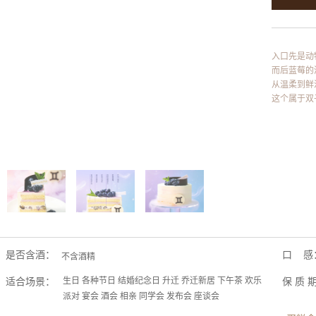
入口先是动
而后蓝莓的
从温柔到鲜
这个属于双
是否含酒：
口 感
不含酒精
适合场景：
生日 各种节日 结婚纪念日 升迁 乔迁新居 下午茶 欢乐
保 质 
派对 宴会 酒会 相亲 同学会 发布会 座谈会