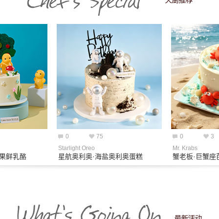
0
75
0
3
Starlight Oreo
Mr. Krabs
芒果鲜乳酪
星航奥利奥·海盐奥利奥蛋糕
蟹老板·巨蟹座