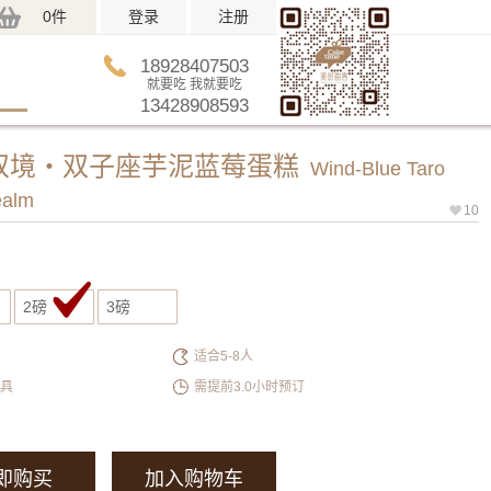
0件
登录
注册
18928407503
就要吃 我就要吃
13428908593
双境・双子座芋泥蓝莓蛋糕
Wind-Blue Taro
ealm
10
2磅
3磅
适合5-8人
餐具
需提前3.0小时预订
即购买
加入购物车