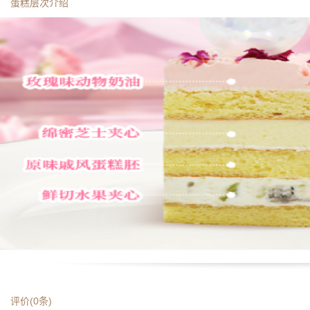
蛋糕层次介绍
评价(
0
条)