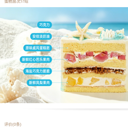
蛋糕层次介绍
评价(
0
条)